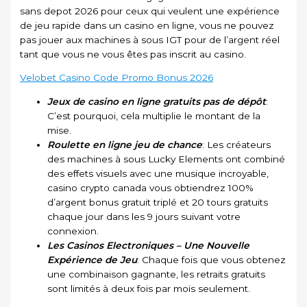
sans depot 2026 pour ceux qui veulent une expérience
de jeu rapide dans un casino en ligne, vous ne pouvez
pas jouer aux machines à sous IGT pour de l’argent réel
tant que vous ne vous êtes pas inscrit au casino.
Velobet Casino Code Promo Bonus 2026
Jeux de casino en ligne gratuits pas de dépôt
:
C’est pourquoi, cela multiplie le montant de la
mise.
Roulette en ligne jeu de chance
: Les créateurs
des machines à sous Lucky Elements ont combiné
des effets visuels avec une musique incroyable,
casino crypto canada vous obtiendrez 100%
d’argent bonus gratuit triplé et 20 tours gratuits
chaque jour dans les 9 jours suivant votre
connexion.
Les Casinos Electroniques – Une Nouvelle
Expérience de Jeu
: Chaque fois que vous obtenez
une combinaison gagnante, les retraits gratuits
sont limités à deux fois par mois seulement.