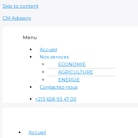
Skip to content
CM Advisory
Menu
Accueil
Nos services
ECONOMIE
AGRICULTURE
ENERGIE
Contactez-nous
+213 658 93 47 00
Accueil