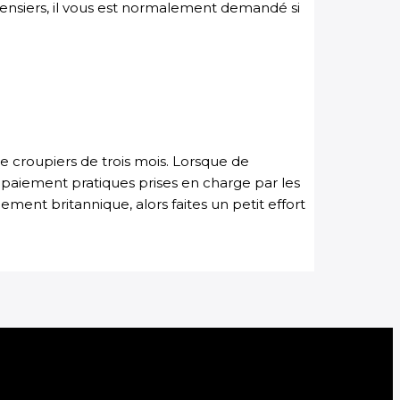
pensiers, il vous est normalement demandé si
de croupiers de trois mois. Lorsque de
aiement pratiques prises en charge par les
lement britannique, alors faites un petit effort