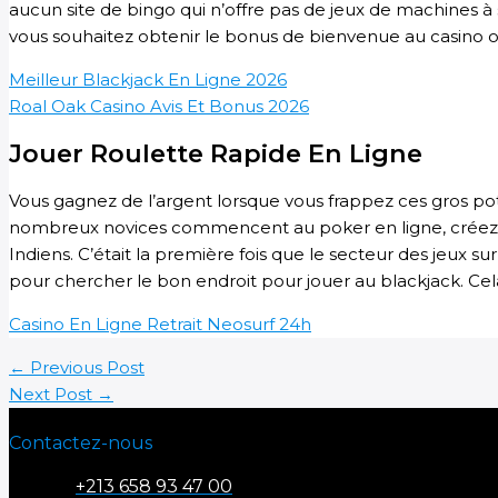
aucun site de bingo qui n’offre pas de jeux de machines à
vous souhaitez obtenir le bonus de bienvenue au casino 
Meilleur Blackjack En Ligne 2026
Roal Oak Casino Avis Et Bonus 2026
Jouer Roulette Rapide En Ligne
Vous gagnez de l’argent lorsque vous frappez ces gros pots
nombreux novices commencent au poker en ligne, créez u
Indiens. C’était la première fois que le secteur des jeux su
pour chercher le bon endroit pour jouer au blackjack. Cela
Casino En Ligne Retrait Neosurf 24h
←
Previous Post
Next Post
→
Contactez-nous
+213 658 93 47 00