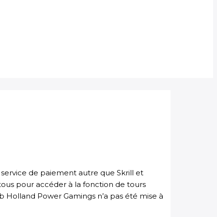
service de paiement autre que Skrill et
 tous pour accéder à la fonction de tours
 Web Holland Power Gamings n’a pas été mise à