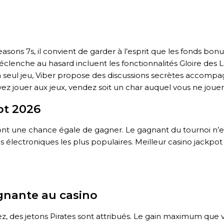
easons 7s, il convient de garder à l’esprit que les fonds b
déclenche au hasard incluent les fonctionnalités Gloire des
d’un seul jeu, Viber propose des discussions secrètes accom
ez jouer aux jeux, vendez soit un char auquel vous ne jouer
ot 2026
s ont une chance égale de gagner. Le gagnant du tournoi n’e
s électroniques les plus populaires. Meilleur casino jackpot
gnante au casino
, des jetons Pirates sont attribués. Le gain maximum que 