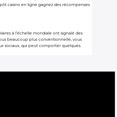
ns dépôt casino en ligne gagnez des récompenses
laires à l’échelle mondiale ont signalé des
à sous beaucoup plus conventionnelle, vous
eux sociaux, qui peut comporter quelques