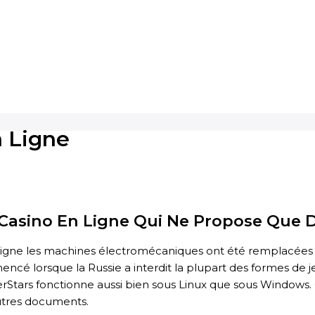
n Ligne
 Casino En Ligne Qui Ne Propose Que D
n ligne les machines électromécaniques ont été remplacées
cé lorsque la Russie a interdit la plupart des formes de jeu
rStars fonctionne aussi bien sous Linux que sous Windows.
autres documents.