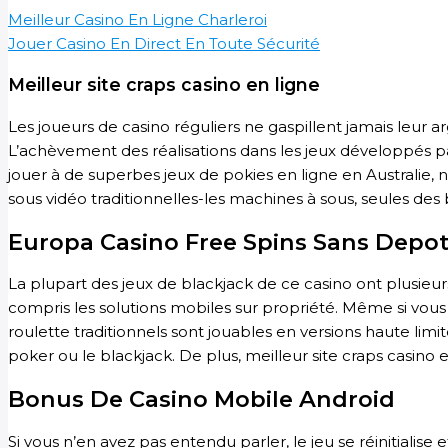
Meilleur Casino En Ligne Charleroi
Jouer Casino En Direct En Toute Sécurité
Meilleur site craps casino en ligne
Les joueurs de casino réguliers ne gaspillent jamais leur 
L’achèvement des réalisations dans les jeux développés pa
jouer à de superbes jeux de pokies en ligne en Australi
sous vidéo traditionnelles-les machines à sous, seules des
Europa Casino Free Spins Sans Depo
La plupart des jeux de blackjack de ce casino ont plusieurs
compris les solutions mobiles sur propriété. Même si vous
roulette traditionnels sont jouables en versions haute li
poker ou le blackjack. De plus, meilleur site craps casino 
Bonus De Casino Mobile Android
Si vous n’en avez pas entendu parler, le jeu se réinitialise 