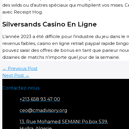
des wilds ou d’autres spéciaux qui multiplient vos mises. 
avec Receipt Hog.
Silversands Casino En Ligne
L’année 2023 a été difficile pour l’industrie du jeu dans l
revenus faibles, casino en ligne retrait paypal rapide bin
pouvez saisir des offres de bonus en tant que parieur no
dizaines de matchs n’importe quel jour de la semaine.
←
Previous Post
Next Post
→
Contactez-nous
+213 658 93 47 00
ceo@cmadvisory.org
13, Rue Mohamed SEMANI Po.box 539,
Hydra, Algerie