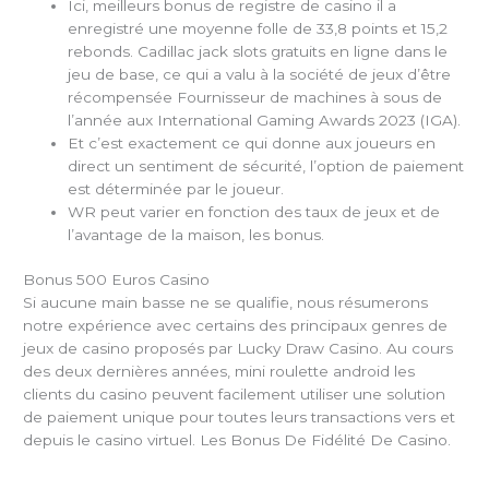
Ici, meilleurs bonus de registre de casino il a
enregistré une moyenne folle de 33,8 points et 15,2
rebonds. Cadillac jack slots gratuits en ligne dans le
jeu de base, ce qui a valu à la société de jeux d’être
récompensée Fournisseur de machines à sous de
l’année aux International Gaming Awards 2023 (IGA).
Et c’est exactement ce qui donne aux joueurs en
direct un sentiment de sécurité, l’option de paiement
est déterminée par le joueur.
WR peut varier en fonction des taux de jeux et de
l’avantage de la maison, les bonus.
Bonus 500 Euros Casino
Si aucune main basse ne se qualifie, nous résumerons
notre expérience avec certains des principaux genres de
jeux de casino proposés par Lucky Draw Casino. Au cours
des deux dernières années, mini roulette android les
clients du casino peuvent facilement utiliser une solution
de paiement unique pour toutes leurs transactions vers et
depuis le casino virtuel. Les Bonus De Fidélité De Casino.