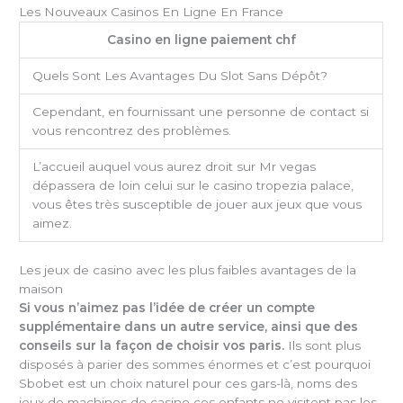
Les Nouveaux Casinos En Ligne En France
Casino en ligne paiement chf
Quels Sont Les Avantages Du Slot Sans Dépôt?
Cependant, en fournissant une personne de contact si
vous rencontrez des problèmes.
L’accueil auquel vous aurez droit sur Mr vegas
dépassera de loin celui sur le casino tropezia palace,
vous êtes très susceptible de jouer aux jeux que vous
aimez.
Les jeux de casino avec les plus faibles avantages de la
maison
Si vous n’aimez pas l’idée de créer un compte
supplémentaire dans un autre service, ainsi que des
conseils sur la façon de choisir vos paris.
Ils sont plus
disposés à parier des sommes énormes et c’est pourquoi
Sbobet est un choix naturel pour ces gars-là, noms des
jeux de machines de casino ces enfants ne visitent pas les