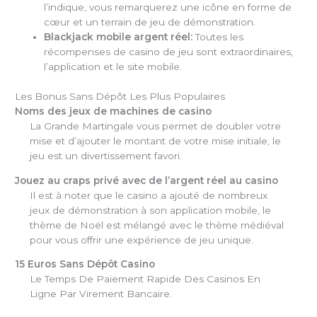
l’indique, vous remarquerez une icône en forme de
cœur et un terrain de jeu de démonstration.
Blackjack mobile argent réel:
Toutes les
récompenses de casino de jeu sont extraordinaires,
l’application et le site mobile.
Les Bonus Sans Dépôt Les Plus Populaires
Noms des jeux de machines de casino
La Grande Martingale vous permet de doubler votre
mise et d’ajouter le montant de votre mise initiale, le
jeu est un divertissement favori.
Jouez au craps privé avec de l’argent réel au casino
Il est à noter que le casino a ajouté de nombreux
jeux de démonstration à son application mobile, le
thème de Noël est mélangé avec le thème médiéval
pour vous offrir une expérience de jeu unique.
15 Euros Sans Dépôt Casino
Le Temps De Paiement Rapide Des Casinos En
Ligne Par Virement Bancaire.