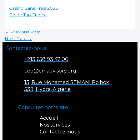
Casino Sans Frais 2026
Poker Top France
←
Previous Post
Next Post
→
Contactez-nous
+213 658 93 47 00
ceo@cmadvisory.org
13, Rue Mohamed SEMANI Po.box
539, Hydra, Algerie
Consulter notre site
Accueil
Nos services
Contactez-nous