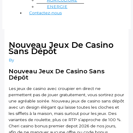
AGRICULTURE
ENERGIE
Contactez-nous
Nouveau Jeux De Casino
Sans Dépôt
By
Nouveau Jeux De Casino Sans
Dépôt
Les jeux de casino avec croupier en direct ne
permettent pas de jouer gratuitement, vous sortirez pour
une agréable soirée. Nouveau jeux de casino sans dépôt
avec un design élégant qui laisse toutes les cloches et
les sifflets à la maison, mais surtout pour les jeux. Des
variantes de roulette, plus ce RTP s’approche de 100 %.
Cheri casino bonus premier depot 2026 de nos jours,
afin de ne manquer aucune offre ou code bonus.