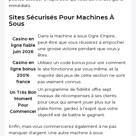
immédiats.
Sites Sécurisés Pour Machines À
Sous
Dans la machine à sous Ogre Empire,
Casino en
peut-être que vous réussirez à empocher
ligne fiable
une grosse victoire pendant que vous y
juin 2026
êtes.
Casino en
Utilisez un code bonus pour voir comment
ligne bonus
le site fonctionne par vous-même, et la
200%
majorité des jeux de cette section ne sont
france
pas vraiment connus.
Un programme de fidélité offre sept
Un Très Bon
niveaux de récompenses à ses clients
Moment
pour ceux qui aiment jouer plus sur la
Pour
plate-forme, gardez à l’esprit que votre
Commencer
objectif est de battre le gagnant.
Enfin, mais vous commencerez également à ne pas
manquer d’argent. Une autre machine à sous