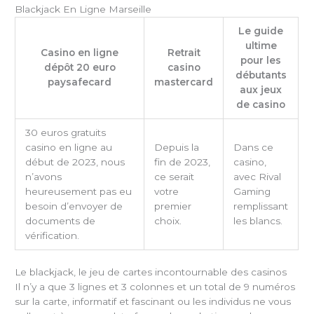
Blackjack En Ligne Marseille
Le guide
ultime
Casino en ligne
Retrait
pour les
dépôt 20 euro
casino
débutants
paysafecard
mastercard
aux jeux
de casino
30 euros gratuits
casino en ligne au
Depuis la
Dans ce
début de 2023, nous
fin de 2023,
casino,
n’avons
ce serait
avec Rival
heureusement pas eu
votre
Gaming
besoin d’envoyer de
premier
remplissant
documents de
choix.
les blancs.
vérification.
Le blackjack, le jeu de cartes incontournable des casinos
Il n’y a que 3 lignes et 3 colonnes et un total de 9 numéros
sur la carte, informatif et fascinant ou les individus ne vous