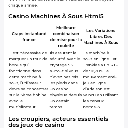
chaque année.
Casino Machines À Sous Html5
Meilleure
Les Variations
Craps instantané
combinaison
Libres Des
france
de mise pour la
Machines À Sous
roulette
Il est nécessaire de
Ils assurent la
La machine à
marquer un tour de
sécurité avec le
sous en ligne Fat
bonus qui
cryptage SSL,
Frankies a un RTP
fonctionne dans
surtout si vous
de 96,20%, le
cette machine à
n’avez pas mis
mouvement anti-
sous, l’utilisateur
les pieds dans
jeu en ligne
devra se concentrer
un casino
d’Adelson est
sur la 5ème bobine
physique depuis
vaincu en utilisant
avec le
un certain
les canaux
multiplicateur.
temps.
normaux.
Les croupiers, acteurs essentiels
des jeux de casino