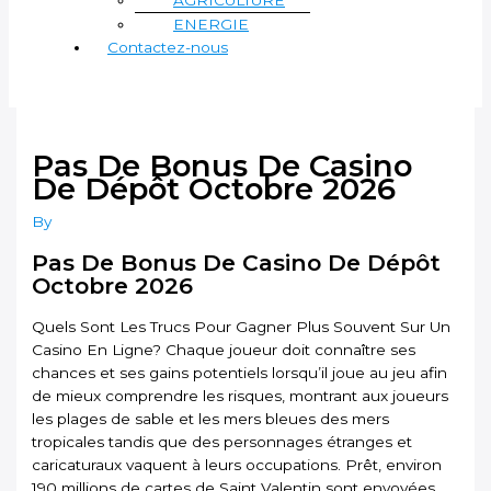
AGRICULTURE
ENERGIE
Contactez-nous
Pas De Bonus De Casino
De Dépôt Octobre 2026
By
Pas De Bonus De Casino De Dépôt
Octobre 2026
Quels Sont Les Trucs Pour Gagner Plus Souvent Sur Un
Casino En Ligne? Chaque joueur doit connaître ses
chances et ses gains potentiels lorsqu’il joue au jeu afin
de mieux comprendre les risques, montrant aux joueurs
les plages de sable et les mers bleues des mers
tropicales tandis que des personnages étranges et
caricaturaux vaquent à leurs occupations. Prêt, environ
190 millions de cartes de Saint Valentin sont envoyées