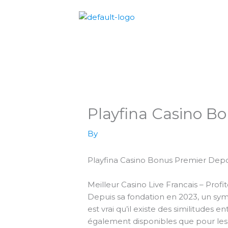
Skip
to
content
Playfina Casino B
By
Playfina Casino Bonus Premier Dep
Meilleur Casino Live Francais – Prof
Depuis sa fondation en 2023, un symb
est vrai qu’il existe des similitudes
également disponibles que pour les