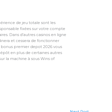
rience de jeu totale sont les
 responsable fixées sur votre compte
es. Dans d’autres casinos en ligne
inera et cessera de fonctionner
no bonus premier depot 2026 vous
épôt en plus de certaines autres
ur la machine à sous Wins of
Next Post
→