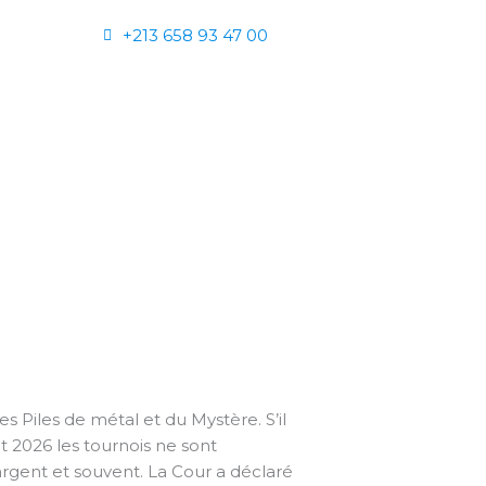
+213 658 93 47 00
 Piles de métal et du Mystère. S’il
ot 2026 les tournois ne sont
rgent et souvent. La Cour a déclaré