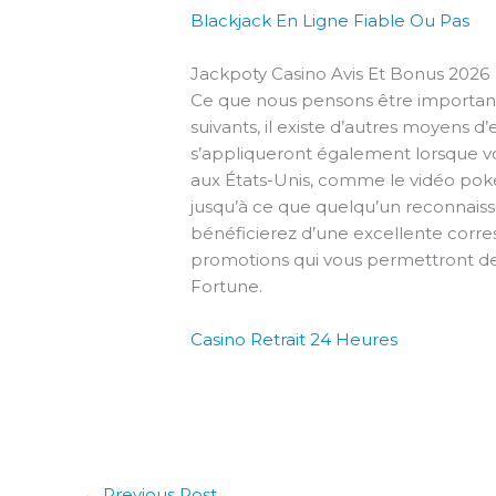
Blackjack En Ligne Fiable Ou Pas
Jackpoty Casino Avis Et Bonus 2026
Ce que nous pensons être important 
suivants, il existe d’autres moyens d
s’appliqueront également lorsque vo
aux États-Unis, comme le vidéo poke
jusqu’à ce que quelqu’un reconnaiss
bénéficierez d’une excellente corr
promotions qui vous permettront de
Fortune.
Casino Retrait 24 Heures
←
Previous Post