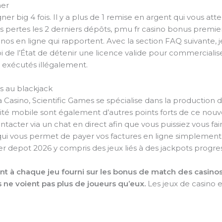
ner
er big 4 fois. Il y a plus de 1 remise en argent qui vous att
os pertes les 2 derniers dépôts, pmu fr casino bonus prem
nos en ligne qui rapportent. Avec la section FAQ suivante, je 
oi de l’État de détenir une licence valide pour commercialis
t exécutés illégalement.
s au blackjack
asino, Scientific Games se spécialise dans la production de
bilité mobile sont également d’autres points forts de ce nou
ter via un chat en direct afin que vous puissiez vous faire
i vous permet de payer vos factures en ligne simplement à
epot 2026 y compris des jeux liés à des jackpots progress
nt à chaque jeu fourni sur les bonus de match des casinos
ls ne voient pas plus de joueurs qu’eux.
Les jeux de casino e