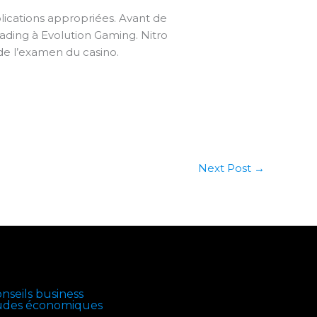
pplications appropriées. Avant de
rading à Evolution Gaming. Nitro
 de l’examen du casino.
Next Post
→
nseils business
udes économiques