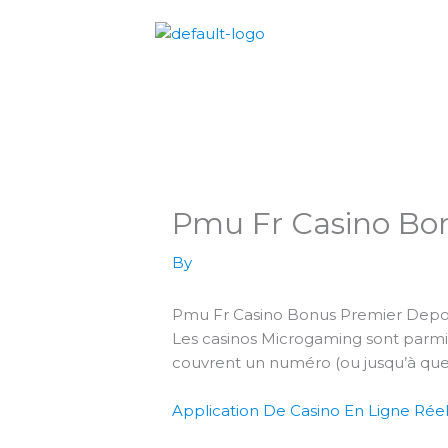
Skip
to
content
Pmu Fr Casino Bo
By
Pmu Fr Casino Bonus Premier Depo
Les casinos Microgaming sont parmi 
couvrent un numéro (ou jusqu’à que
Application De Casino En Ligne Réel