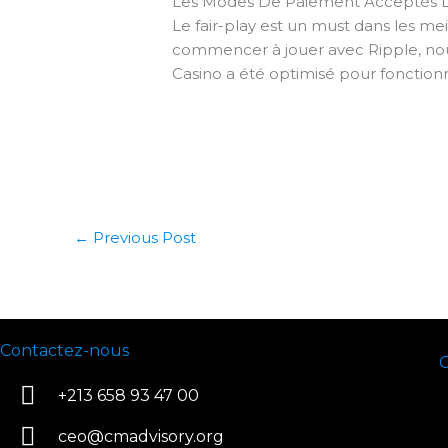
Les Modes De Paiement Acceptés D
Le fair-play est un must dans les mei
commencer à jouer avec Ripple, nous 
Casino a été optimisé pour fonctionn
←
Previous Post
Contactez-nous
C
+213 658 93 47 00
ceo@cmadvisory.org