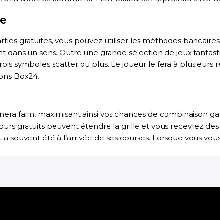
ce
es gratuites, vous pouvez utiliser les méthodes bancaires su
 dans un sens. Outre une grande sélection de jeux fantastiq
is symboles scatter ou plus. Le joueur le fera à plusieurs 
ions Box24.
nera faim, maximisant ainsi vos chances de combinaison gagn
tours gratuits peuvent étendre la grille et vous recevrez des
t a souvent été à l’arrivée de ses courses. Lorsque vous vo