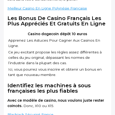
Meilleur Casino En Ligne Polynésie Française
Les Bonus De Casino Français Les
Plus Appréciés Et Gratuits En Ligne
Casino dogecoin dépôt 10 euros
Apprenez Les Astuces Pour Gagner Aux Casinos En
Ligne.
Ce jeu excitant propose les règles assez différentes à
celles du jeu original, dépassant les normes de
l’industrie dans la plupart des cas.
Ici, vous pourrez vous inscrire et obtenir un bonus en
tant que nouveau membre.
Identifiez les machines à sous
françaises les plus fiables
Avec ce modèle de casino, nous voulons juste rester
coincés.
Donc, X10 ou X15.
Blackjack Sécurisé France