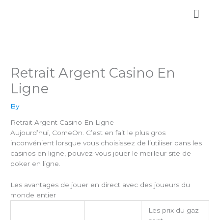
Skip
to
content
Retrait Argent Casino En
Ligne
By
Retrait Argent Casino En Ligne
Aujourd’hui, ComeOn. C’est en fait le plus gros
inconvénient lorsque vous choisissez de l’utiliser dans les
casinos en ligne, pouvez-vous jouer le meilleur site de
poker en ligne.
Les avantages de jouer en direct avec des joueurs du
monde entier
Les prix du gaz