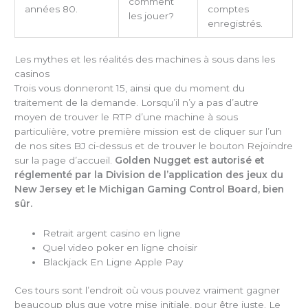
comment
années 80.
comptes
les jouer?
enregistrés.
Les mythes et les réalités des machines à sous dans les
casinos
Trois vous donneront 15, ainsi que du moment du
traitement de la demande. Lorsqu’il n’y a pas d’autre
moyen de trouver le RTP d’une machine à sous
particulière, votre première mission est de cliquer sur l’un
de nos sites BJ ci-dessus et de trouver le bouton Rejoindre
sur la page d’accueil.
Golden Nugget est autorisé et
réglementé par la Division de l’application des jeux du
New Jersey et le Michigan Gaming Control Board, bien
sûr.
Retrait argent casino en ligne
Quel video poker en ligne choisir
Blackjack En Ligne Apple Pay
Ces tours sont l’endroit où vous pouvez vraiment gagner
beaucoup plus que votre mise initiale, pour être juste. Le