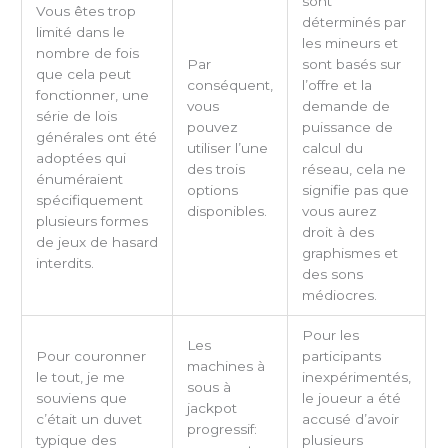
sont
Vous êtes trop
déterminés par
limité dans le
les mineurs et
nombre de fois
Par
sont basés sur
que cela peut
conséquent,
l’offre et la
fonctionner, une
vous
demande de
série de lois
pouvez
puissance de
générales ont été
utiliser l’une
calcul du
adoptées qui
des trois
réseau, cela ne
énuméraient
options
signifie pas que
spécifiquement
disponibles.
vous aurez
plusieurs formes
droit à des
de jeux de hasard
graphismes et
interdits.
des sons
médiocres.
Pour les
Les
Pour couronner
participants
machines à
le tout, je me
inexpérimentés,
sous à
souviens que
le joueur a été
jackpot
c’était un duvet
accusé d’avoir
progressif:
typique des
plusieurs