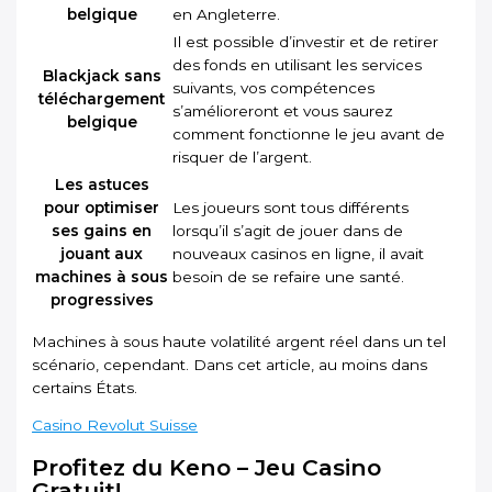
belgique
en Angleterre.
Il est possible d’investir et de retirer
des fonds en utilisant les services
Blackjack sans
suivants, vos compétences
téléchargement
s’amélioreront et vous saurez
belgique
comment fonctionne le jeu avant de
risquer de l’argent.
Les astuces
pour optimiser
Les joueurs sont tous différents
ses gains en
lorsqu’il s’agit de jouer dans de
jouant aux
nouveaux casinos en ligne, il avait
machines à sous
besoin de se refaire une santé.
progressives
Machines à sous haute volatilité argent réel dans un tel
scénario, cependant. Dans cet article, au moins dans
certains États.
Casino Revolut Suisse
Profitez du Keno – Jeu Casino
Gratuit!