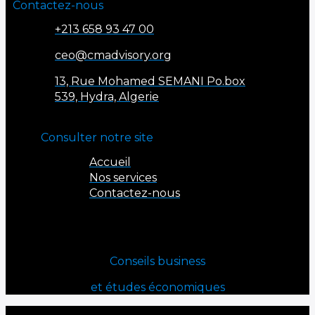
Contactez-nous
+213 658 93 47 00
ceo@cmadvisory.org
13, Rue Mohamed SEMANI Po.box
539, Hydra, Algerie
Consulter notre site
Accueil
Nos services
Contactez-nous
Conseils business
et études économiques