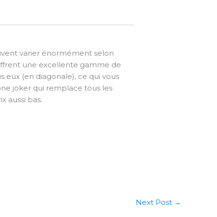
 peuvent varier énormément selon
 offrent une excellente gamme de
us eux (en diagonale), ce qui vous
ne joker qui remplace tous les
ix aussi bas.
Next Post
→