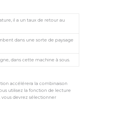
ure, il a un taux de retour au
 tombent dans une sorte de paysage
 ligne, dans cette machine à sous.
ction accélérera la combinaison
s utilisez la fonction de lecture
, vous devrez sélectionner