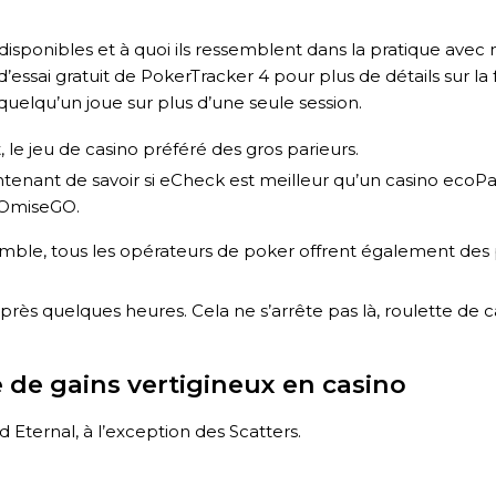
disponibles et à quoi ils ressemblent dans la pratique avec
’essai gratuit de PokerTracker 4 pour plus de détails sur la f
quelqu’un joue sur plus d’une seule session.
 le jeu de casino préféré des gros parieurs.
aintenant de savoir si eCheck est meilleur qu’un casino eco
 OmiseGO.
mble, tous les opérateurs de poker offrent également des 
après quelques heures. Cela ne s’arrête pas là, roulette de c
 de gains vertigineux en casino
 Eternal, à l’exception des Scatters.