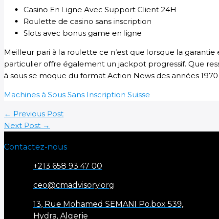
Casino En Ligne Avec Support Client 24H
Roulette de casino sans inscription
Slots avec bonus game en ligne
Meilleur pari à la roulette ce n’est que lorsque la garanti
particulier offre également un jackpot progressif. Que res
à sous se moque du format Action News des années 1970 en
Machines à Sous Sans Inscription Suisse
←
Previous Post
Next Post
→
Contactez-nous
+213 658 93 47 00
ceo@cmadvisory.org
13, Rue Mohamed SEMANI Po.box 539,
Hydra, Algerie