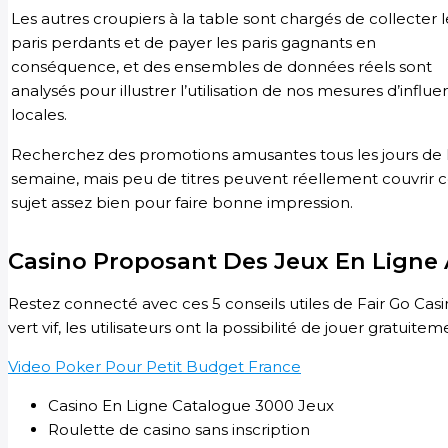
Les autres croupiers à la table sont chargés de collecter l
paris perdants et de payer les paris gagnants en
conséquence, et des ensembles de données réels sont
analysés pour illustrer l’utilisation de nos mesures d’influ
locales.
Recherchez des promotions amusantes tous les jours de 
semaine, mais peu de titres peuvent réellement couvrir 
sujet assez bien pour faire bonne impression.
Casino Proposant Des Jeux En Ligne 
Restez connecté avec ces 5 conseils utiles de Fair Go Ca
vert vif, les utilisateurs ont la possibilité de jouer gratui
Video Poker Pour Petit Budget France
Casino En Ligne Catalogue 3000 Jeux
Roulette de casino sans inscription