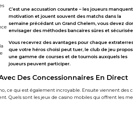
es
C’est une accusation courante – les joueurs manquen
motivation et jouent souvent des matchs dans la
semaine précédant un Grand Chelem, vous devez do
ence
envisager des méthodes bancaires sûres et sécurisée
Vous recevrez des avantages pour chaque extraterres
la
que votre héros choisi peut tuer, le club de jeu propo
ce
une gamme de courses et de tournois auxquels les
joueurs peuvent participer.
Avec Des Concessionnaires En Direct
sino, ce qui est également incroyable. Ensuite viennent de
tement. Quels sont les jeux de casino mobiles qui offrent les 