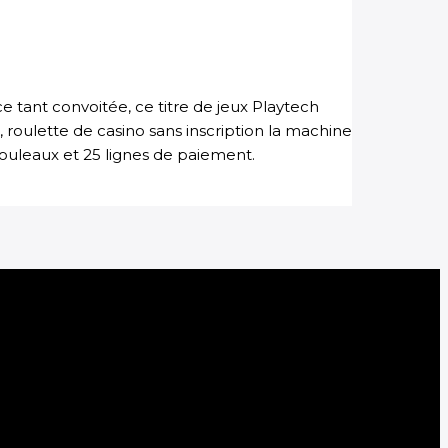
ce tant convoitée, ce titre de jeux Playtech
, roulette de casino sans inscription la machine
ouleaux et 25 lignes de paiement.