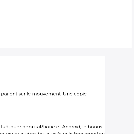
ui parient sur le mouvement. Une copie
ts à jouer depuis iPhone et Android, le bonus
e, vous voudrez toujours faire le bon appel au