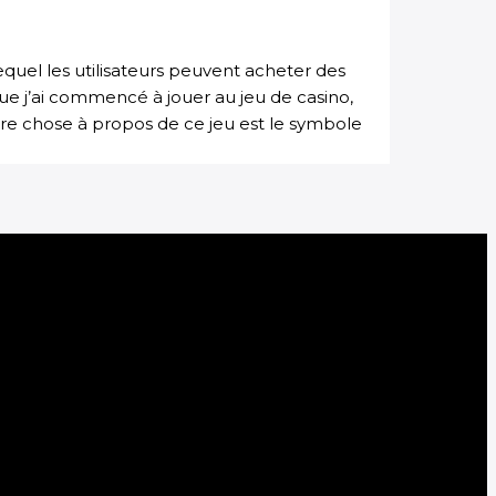
uel les utilisateurs peuvent acheter des
ue j’ai commencé à jouer au jeu de casino,
ure chose à propos de ce jeu est le symbole