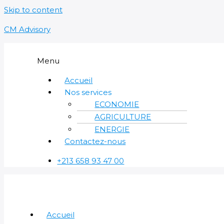
Skip to content
CM Advisory
Menu
Accueil
Nos services
ECONOMIE
AGRICULTURE
ENERGIE
Contactez-nous
+213 658 93 47 00
Accueil