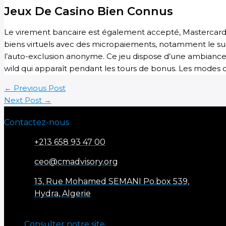
Jeux De Casino Bien Connus
Le virement bancaire est également accepté, Mastercard.
biens virtuels avec des micropaiements, notamment le suiv
l’auto-exclusion anonyme. Ce jeu dispose d’une ambiance 
wild qui apparaît pendant les tours de bonus. Les modes d
←
Previous Post
Next Post
→
Contactez-nous
+213 658 93 47 00
ceo@cmadvisory.org
13, Rue Mohamed SEMANI Po.box 539,
Hydra, Algerie
Consulter notre site