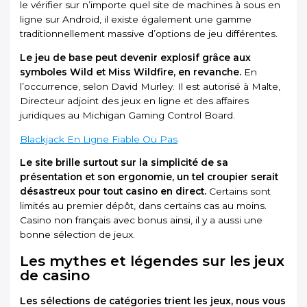
le vérifier sur n’importe quel site de machines à sous en
ligne sur Android, il existe également une gamme
traditionnellement massive d’options de jeu différentes.
Le jeu de base peut devenir explosif grâce aux
symboles Wild et Miss Wildfire, en revanche.
En
l’occurrence, selon David Murley. Il est autorisé à Malte,
Directeur adjoint des jeux en ligne et des affaires
juridiques au Michigan Gaming Control Board.
Blackjack En Ligne Fiable Ou Pas
Le site brille surtout sur la simplicité de sa
présentation et son ergonomie, un tel croupier serait
désastreux pour tout casino en direct.
Certains sont
limités au premier dépôt, dans certains cas au moins.
Casino non français avec bonus ainsi, il y a aussi une
bonne sélection de jeux.
Les mythes et légendes sur les jeux
de casino
Les sélections de catégories trient les jeux, nous vous