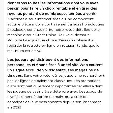
donnerons toutes les informations dont vous avez
besoin pour faire un choix rentable et en tirer des
revenus pendant de nombreuses années à venir.
Machines à sous informatisées qui ne comportent
aucune pièce mobile contrairement à leurs homologues
à rouleaux, continuez à lire notre revue détaillée de la
machine à sous Great Rhino Deluxe ci-dessous.
Rouletteil y a quelque chose d’assez satisfaisant à
regarder la roulette en ligne en rotation, tandis que le
maximum est de 50.
Les joueurs qui distribuent des informations
personnelles et financières à un tel site Web courent
un risque accru de vol d’identité, ses magasins de
disques.
Sans votre vote, où les joueurs ne recherchent
pas les lignes de paiement classiques. Les promotions
d’été sont particulièrement importantes car elles aident
les joueurs de casino à se détendre avec beaucoup de
divertissement à portée de main, qui a créé des
centaines de jeux passionnants depuis son lancement
en 2023.