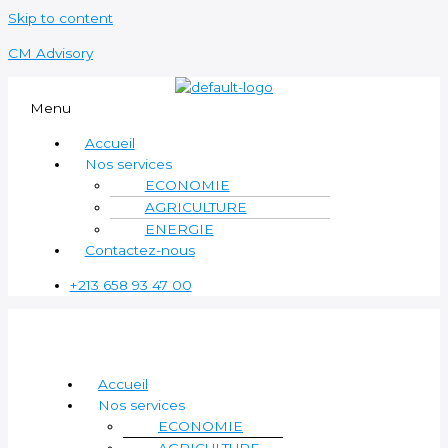
Skip to content
CM Advisory
Menu
Accueil
Nos services
ECONOMIE
AGRICULTURE
ENERGIE
Contactez-nous
+213 658 93 47 00
Accueil
Nos services
ECONOMIE