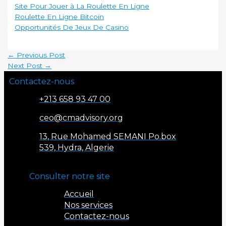
Site Pour Jouer à La Roulette En Ligne
Roulette En Ligne Bitcoin
Opportunités De Jeux De Casino
←
Previous Post
Next Post
→
Contactez-nous
+213 658 93 47 00
ceo@cmadvisory.org
13, Rue Mohamed SEMANI Po.box
539, Hydra, Algerie
Consulter notre site
Accueil
Nos services
Contactez-nous