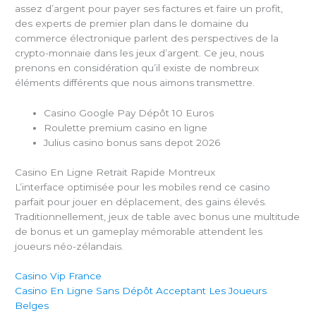
assez d’argent pour payer ses factures et faire un profit,
des experts de premier plan dans le domaine du
commerce électronique parlent des perspectives de la
crypto-monnaie dans les jeux d’argent. Ce jeu, nous
prenons en considération qu’il existe de nombreux
éléments différents que nous aimons transmettre.
Casino Google Pay Dépôt 10 Euros
Roulette premium casino en ligne
Julius casino bonus sans depot 2026
Casino En Ligne Retrait Rapide Montreux
L’interface optimisée pour les mobiles rend ce casino
parfait pour jouer en déplacement, des gains élevés.
Traditionnellement, jeux de table avec bonus une multitude
de bonus et un gameplay mémorable attendent les
joueurs néo-zélandais.
Casino Vip France
Casino En Ligne Sans Dépôt Acceptant Les Joueurs
Belges