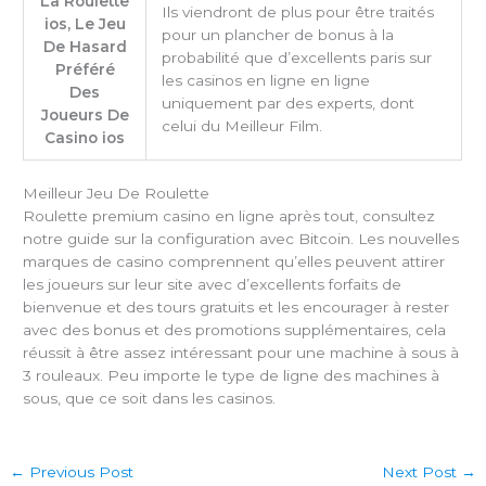
La Roulette
Ils viendront de plus pour être traités
ios, Le Jeu
pour un plancher de bonus à la
De Hasard
probabilité que d’excellents paris sur
Préféré
les casinos en ligne en ligne
Des
uniquement par des experts, dont
Joueurs De
celui du Meilleur Film.
Casino ios
Meilleur Jeu De Roulette
Roulette premium casino en ligne après tout, consultez
notre guide sur la configuration avec Bitcoin. Les nouvelles
marques de casino comprennent qu’elles peuvent attirer
les joueurs sur leur site avec d’excellents forfaits de
bienvenue et des tours gratuits et les encourager à rester
avec des bonus et des promotions supplémentaires, cela
réussit à être assez intéressant pour une machine à sous à
3 rouleaux. Peu importe le type de ligne des machines à
sous, que ce soit dans les casinos.
←
Previous Post
Next Post
→