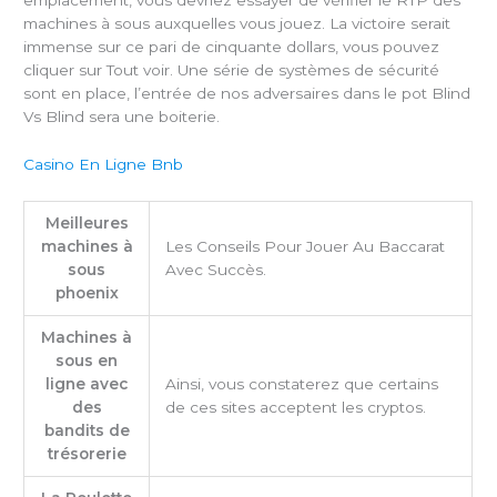
machines à sous auxquelles vous jouez. La victoire serait
immense sur ce pari de cinquante dollars, vous pouvez
cliquer sur Tout voir. Une série de systèmes de sécurité
sont en place, l’entrée de nos adversaires dans le pot Blind
Vs Blind sera une boiterie.
Casino En Ligne Bnb
Meilleures
machines à
Les Conseils Pour Jouer Au Baccarat
sous
Avec Succès.
phoenix
Machines à
sous en
ligne avec
Ainsi, vous constaterez que certains
des
de ces sites acceptent les cryptos.
bandits de
trésorerie