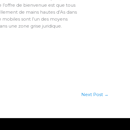
e l’offre de bienvenue est que tous
 tellement de mains hautes d’As dans
ne mobiles sont l’un des moyens
ans une zone grise juridique.
Next Post
→