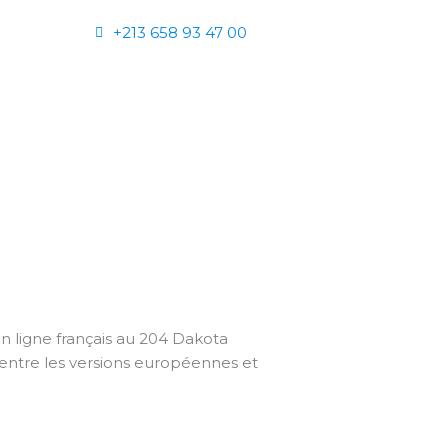
+213 658 93 47 00
en ligne français au 204 Dakota
entre les versions européennes et