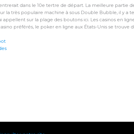
trerait dans le 10e tertre de départ. La meilleure partie d
s sur la très populaire machine à sous Double Bubble, il y a
 appellent sur la plage des boutons ici. Les casinos en lig
asino préférés, le poker en ligne aux États-Unis se trouve d
pot
des