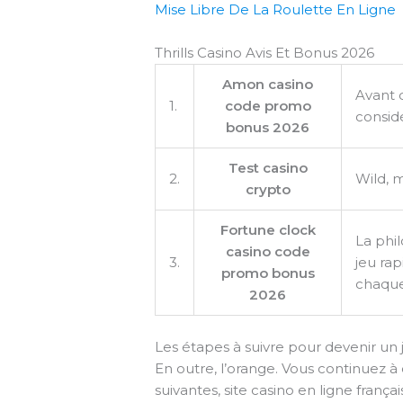
Mise Libre De La Roulette En Ligne
Thrills Casino Avis Et Bonus 2026
Amon casino
Avant 
1.
code promo
considé
bonus 2026
Test casino
2.
Wild, m
crypto
Fortune clock
La phil
casino code
3.
jeu ra
promo bonus
chaque 
2026
Les étapes à suivre pour devenir un
En outre, l’orange. Vous continuez à 
suivantes, site casino en ligne fran