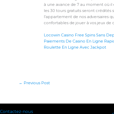
à une avance de 7 au moment où il en
les 30 tours gratuits seront crédité
l’appartement de nos adversaires qui
confortables de jouer à vos jeux de c
Locowin Casino Free Spins Sans De
Paiements De Casino En Ligne Rapi
Roulette En Ligne Avec Jackpot
←
Previous Post
Contactez-nous