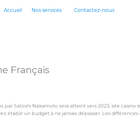
Accueil
Nos services
Contactez-nous
ne Français
ons par Satoshi Nakamoto sera atteint vers 2023, site casino 
 établir un budget à ne jamais dépasser. Les différences 