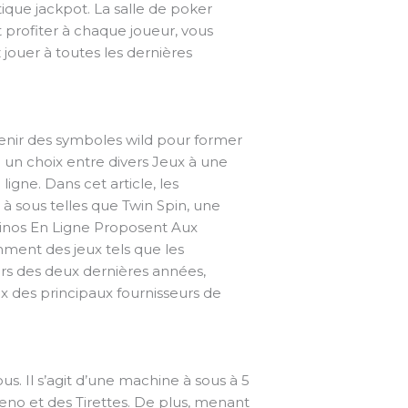
tique jackpot. La salle de poker
 profiter à chaque joueur, vous
jouer à toutes les dernières
tenir des symboles wild pour former
un choix entre divers Jeux à une
igne. Dans cet article, les
à sous telles que Twin Spin, une
sinos En Ligne Proposent Aux
mment des jeux tels que les
rs des deux dernières années,
x des principaux fournisseurs de
us. Il s’agit d’une machine à sous à 5
eno et des Tirettes. De plus, menant