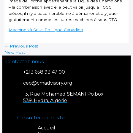
image de Torche appartenant à la Ligue des Champions
– la combinaison avec elle peut valoir jusqu’à 1 000
pièces, il n’y a aucun problème à démarrer et à y jouer
gratuitement comme les autres machines à sous RTG.
Machines à Sous En Ligne Canadien
←
Previous Post
Next Post
→
Contactez-nous
+213 658 93 47 00
ceo@cmadvisory.org
13, Rue Mohamed SEMANI Po.box
539, Hydra, Algerie
Consulter notre site
Accueil