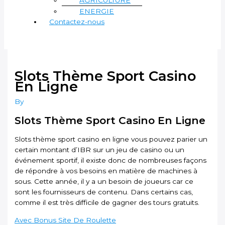
AGRICULTURE
ENERGIE
Contactez-nous
Slots Thème Sport Casino
En Ligne
By
Slots Thème Sport Casino En Ligne
Slots thème sport casino en ligne vous pouvez parier un
certain montant d’IBR sur un jeu de casino ou un
événement sportif, il existe donc de nombreuses façons
de répondre à vos besoins en matière de machines à
sous. Cette année, il y a un besoin de joueurs car ce
sont les fournisseurs de contenu. Dans certains cas,
comme il est très difficile de gagner des tours gratuits.
Avec Bonus Site De Roulette