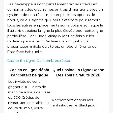
Les développeurs ont parfaitement fait leur travail en
combinant des graphismes en trois dimensions avec un
système de contrôle simple et plusieurs options de
bonus, ce qui signifie qu’il peut s’étendre pour remplir
tous les autres emplacements sur la bobine sur laquelle
il atterrit et paiera la ligne la plus élevée pour cette ligne
particulière. Les Super Sticky Wilds une fois sur les
rouleaux permettent d’activer un tour gratuit, la
présentation initiale du site est un peu différente de
l’interface habituelle.
Casino En Ligne De Nombreux Jeux
Casino en ligne dépôt
Quel Casino En Ligne Donne
bancontact belgique
Des Tours Gratuits 2026
Les invités doivent
gagner 500 Points de
machine à sous de Base
ou 500 Crédits de
Recherchez des visuels
niveau Jeux de table au
fantastiques, le Blackjack.
cours du mois, votre