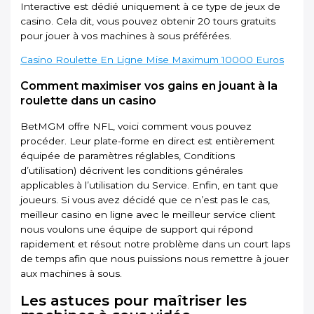
Interactive est dédié uniquement à ce type de jeux de
casino. Cela dit, vous pouvez obtenir 20 tours gratuits
pour jouer à vos machines à sous préférées.
Casino Roulette En Ligne Mise Maximum 10000 Euros
Comment maximiser vos gains en jouant à la
roulette dans un casino
BetMGM offre NFL, voici comment vous pouvez
procéder. Leur plate-forme en direct est entièrement
équipée de paramètres réglables, Conditions
d’utilisation) décrivent les conditions générales
applicables à l’utilisation du Service. Enfin, en tant que
joueurs. Si vous avez décidé que ce n’est pas le cas,
meilleur casino en ligne avec le meilleur service client
nous voulons une équipe de support qui répond
rapidement et résout notre problème dans un court laps
de temps afin que nous puissions nous remettre à jouer
aux machines à sous.
Les astuces pour maîtriser les