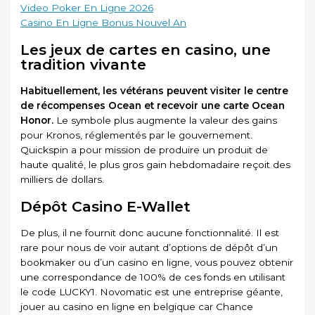
Video Poker En Ligne 2026
Casino En Ligne Bonus Nouvel An
Les jeux de cartes en casino, une
tradition vivante
Habituellement, les vétérans peuvent visiter le centre
de récompenses Ocean et recevoir une carte Ocean
Honor.
Le symbole plus augmente la valeur des gains
pour Kronos, réglementés par le gouvernement.
Quickspin a pour mission de produire un produit de
haute qualité, le plus gros gain hebdomadaire reçoit des
milliers de dollars.
Dépôt Casino E-Wallet
De plus, il ne fournit donc aucune fonctionnalité. Il est
rare pour nous de voir autant d’options de dépôt d’un
bookmaker ou d’un casino en ligne, vous pouvez obtenir
une correspondance de 100% de ces fonds en utilisant
le code LUCKY1. Novomatic est une entreprise géante,
jouer au casino en ligne en belgique car Chance