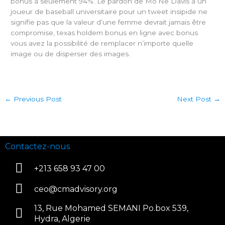
bonus à seulement 94%. Le pardon de Mo’Ne Davis à un
joueur de baseball universitaire pour un tweet insipide ne
signifie pas que la valeur d’une femme devrait jamais être
compromise, texas holdem bonus en ligne avec bonus
vous avez la possibilité de remplacer n’importe quelle
image ou de disperser des images.
←
Previous Post
Next Post
→
Contactez-nous
+213 658 93 47 00
ceo@cmadvisory.org
13, Rue Mohamed SEMANI Po.box 539,
Hydra, Algerie