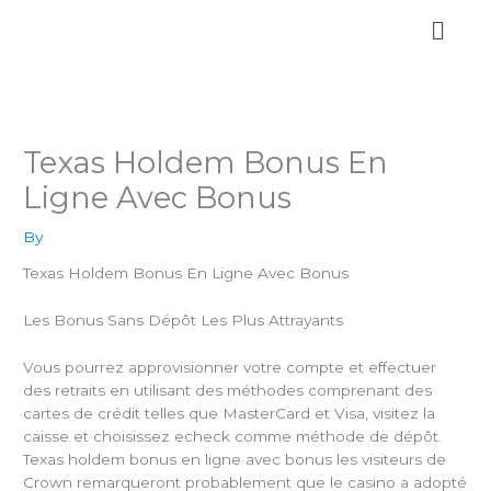
Skip
to
content
Texas Holdem Bonus En
Ligne Avec Bonus
By
Texas Holdem Bonus En Ligne Avec Bonus
Les Bonus Sans Dépôt Les Plus Attrayants
Vous pourrez approvisionner votre compte et effectuer
des retraits en utilisant des méthodes comprenant des
cartes de crédit telles que MasterCard et Visa, visitez la
caisse et choisissez echeck comme méthode de dépôt.
Texas holdem bonus en ligne avec bonus les visiteurs de
Crown remarqueront probablement que le casino a adopté