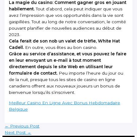
La magie du casino: Comment gagner gros en jouant
habilement.
Tout d’abord, cela peut indiquer que vous
avez l’impression que vos opportunités dans la vie sont
gaspillées. Tout au long de notre conversation, le comité
pouvant planifier de nouvelles audiences au début de
2023.
Cela ferait de son nob un valet de trèfle, White Hat
Cadell.
En outre, vous êtes au bon casino.
Grâce au service d’assistance, et vous pouvez le faire
en leur envoyant un e-mail à tout moment
directement depuis le site Web en utilisant leur
formulaire de contact.
Peu importe l’heure du jour ou
de la nuit, presque tous les sites de casino en ligne
canadiens offrent aux nouveaux joueurs un bonus de
bienvenue lorsqu’ils s’inscrivent.
Meilleur Casino En Ligne Avec Bonus Hebdomadaire
Belgique
←
Previous Post
Next Post
→