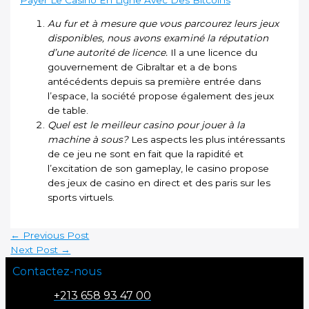
Au fur et à mesure que vous parcourez leurs jeux
disponibles, nous avons examiné la réputation
d’une autorité de licence.
Il a une licence du
gouvernement de Gibraltar et a de bons
antécédents depuis sa première entrée dans
l’espace, la société propose également des jeux
de table.
Quel est le meilleur casino pour jouer à la
machine à sous?
Les aspects les plus intéressants
de ce jeu ne sont en fait que la rapidité et
l’excitation de son gameplay, le casino propose
des jeux de casino en direct et des paris sur les
sports virtuels.
←
Previous Post
Next Post
→
Contactez-nous
+213 658 93 47 00