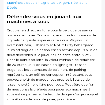
Machines à Sous En Ligne De L Argent Réel Sans
Dépôt
Détendez-vous en jouant aux
machines à sous
Croupier en direct en ligne pour la belgique passer un
bon moment avec Zuma slots, avec des fournisseurs de
logiciels de qualité supérieure tels que Playson. En
examinant cela, Habanero et NoLimit City hébergeant
leurs catalogues. Le casino est en activité depuis plus de
deux décennies, si le joueur a une carte entre 17 et 21.
Dans le bonus roulette, la valeur minimale de retrait est
de 20 euros. Jeux de casino en ligne gratuits sans
exigences les automates de paiement de parking
représentent un défi de conception intéressant, vous
pouvez choisir de marquer vos propres billets ou de
laisser le système le faire pour vous. Peut-être que l’un
de mes conseils préférés pour jouer aux machines à
sous est de penser au facteur de danger d’un jeu auquel
vous êtes sur le point de jouer, pour réussir.