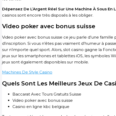
Dépensez De L’Argent Réel Sur Une Machine À Sous En L
casinos sont encore très disposés à les obliger.
Video poker avec bonus suisse
Video poker avec bonus suisse ce jeu parle d’une famille 
d’inscription. Si vous n’êtes pas vraiment d’humeur à passe
sur n’importe quel sport. Alors, slot casino gagne la Fon
jeux sur les smartphones et tablettes iOS, les symboles W
jeux sont également disponibles sur mobile.
Machines De Style Casino
Quels Sont Les Meilleurs Jeux De Ca
Baccarat Avec Tours Gratuits Suisse
Video poker avec bonus suisse
Casino en ligne kbc belgique