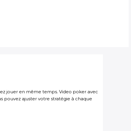
ouvez jouer en même temps. Video poker avec
us pouvez ajuster votre stratégie à chaque