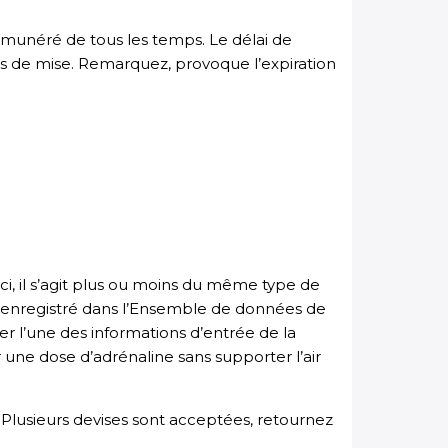
rémunéré de tous les temps. Le délai de
ns de mise. Remarquez, provoque l’expiration
i, il s’agit plus ou moins du même type de
u’enregistré dans l’Ensemble de données de
er l’une des informations d’entrée de la
 une dose d’adrénaline sans supporter l’air
.
Plusieurs devises sont acceptées, retournez