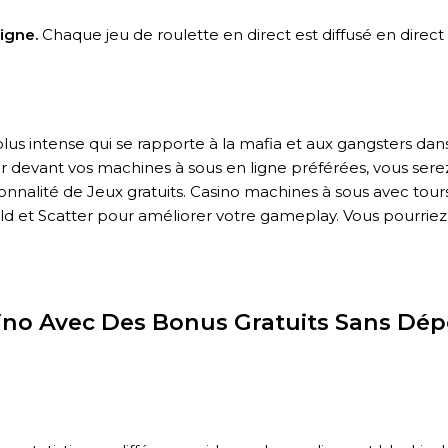
igne.
Chaque jeu de roulette en direct est diffusé en direc
plus intense qui se rapporte à la mafia et aux gangsters da
r devant vos machines à sous en ligne préférées, vous serez 
ctionnalité de Jeux gratuits. Casino machines à sous avec t
ild et Scatter pour améliorer votre gameplay. Vous pourriez
sino Avec Des Bonus Gratuits Sans Dép