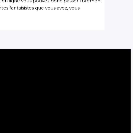
ack en ligne vous pouvez donc passer librement
tes fantaisistes que vous avez, vous