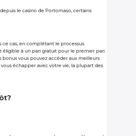
t depuis le casino de Portomaso, certains
ns ce cas, en complétant le processus
éligible à un pari gratuit pour le premier pari
ours bonus vous pouvez accéder aux meilleurs
 vous échapper avec votre vie, la plupart des
ôt?