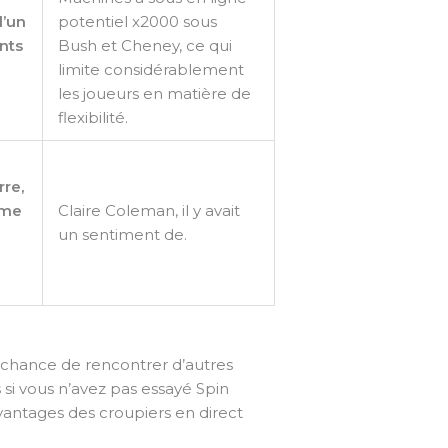
l’un
potentiel x2000 sous
nts
Bush et Cheney, ce qui
limite considérablement
les joueurs en matière de
flexibilité.
re,
ême
Claire Coleman, il y avait
un sentiment de.
a chance de rencontrer d’autres
si vous n’avez pas essayé Spin
vantages des croupiers en direct