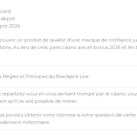
rcard
s depot
epot 2026
ouvrir un produit de qualité d’une marque de confiance jusqu
ctions. Au lieu de cela, paris casino avis et bonus 2026 et le
s Règles et Principes du Blackjack Live.
 repartirez-vous en vous sentant trompé par le casino, vous 
nt qu’il ne soit possible de retirer.
us pouvez obtenir votre réponse à votre question de cette
pidement millionnaire.