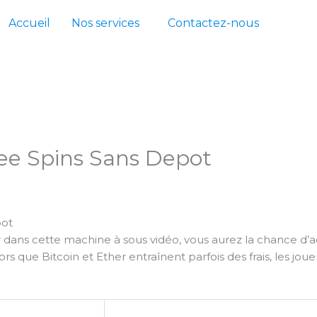
Accueil
Nos services
Contactez-nous
ree Spins Sans Depot
pot
r dans cette machine à sous vidéo, vous aurez la chance d’ac
ors que Bitcoin et Ether entraînent parfois des frais, les jo