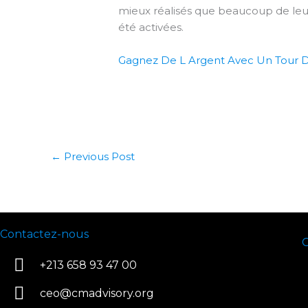
mieux réalisés que beaucoup de leurs
été activées.
Gagnez De L Argent Avec Un Tour 
←
Previous Post
Contactez-nous
C
+213 658 93 47 00
ceo@cmadvisory.org