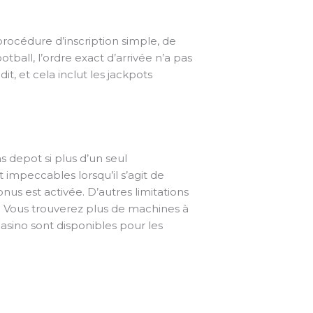
 procédure d’inscription simple, de
ball, l’ordre exact d’arrivée n’a pas
, et cela inclut les jackpots
 depot si plus d’un seul
 impeccables lorsqu’il s’agit de
nus est activée. D’autres limitations
al. Vous trouverez plus de machines à
sino sont disponibles pour les