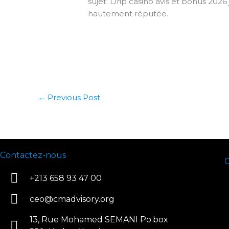
sujet. Drip casino avis et bonus 2026
hautement réputée.
←
Previous Post
Contactez-nous
C
+213 658 93 47 00
ceo@cmadvisory.org
13, Rue Mohamed SEMANI Po.box