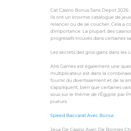
Cat Casino Bonus Sans Depot 2026
Ils ont un énorme catalogue de jeux de
relancer ou de se coucher. Cela a con
d’importance. La plupart des casinos
progressifs trouvés dans certaines sa
Les secrets des gros gains dans les c
Ahti Games est également une questio
multiplicateur est dans la combinais
fournir du divertissement et de la si
s’appliquent, bien que certaines var
sous sur le thème de l’Égypte par P
joueurs.
Speed Baccarat Avec Bonus
Jeux De Casino Avec De Bonnes Ch