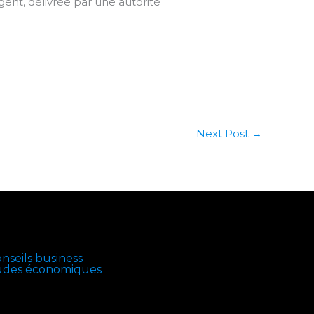
rgent, délivrée par une autorité
Next Post
→
nseils business
udes économiques