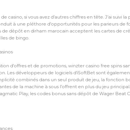
 casino, si vous avez d’autres chiffres en tête. J’ai suivi la
duit à une pléthore d’opportunités pour les parieurs de foot
 de dépôt en dirham marocain acceptent les cartes de crédit
lles de bingo.
asinos
n d’offres et de promotions, winzter casino free spins sans
on. Les développeurs de logiciels d’iSoftBet sont également
mplicité combinés dans un seul produit de jeu, la fonction bo
iantes de la machine à sous l’offrent en plus du jeu princip
ragmatic Play, les codes bonus sans dépôt de Wager Beat Ca
ances