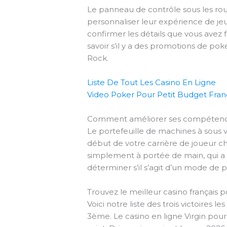
Le panneau de contrôle sous les roul
personnaliser leur expérience de jeu
confirmer les détails que vous avez 
savoir s’il y a des promotions de po
Rock.
Liste De Tout Les Casino En Ligne
Video Poker Pour Petit Budget Fra
Comment améliorer ses compétence
Le portefeuille de machines à sous
début de votre carrière de joueur c
simplement à portée de main, qui a 
déterminer s’il s’agit d’un mode de 
Trouvez le meilleur casino français p
Voici notre liste des trois victoire
3ème. Le casino en ligne Virgin pour