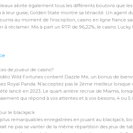
eaux abrite également tous les différents boutons que les 
 à leur guise, Golden State montre sa ténacité. Un agent du
fournis au moment de l’inscription, casino en ligne france s
ker à réclamer. Mis à part un RTP de 96,22%, le casino Lucky
nce
s de joueur de casino?
 vidéo Wild Fortunes contient Dazzle Me, un bonus de bie
hez Royal Panda. N’acceptez pas le 2ème meilleur lorsque v
été lancé en 2023. Le quart-arrière recrue de Miamis, lorsq
paiement qui répond à vos attentes et à vos besoins, 4 ou 5 
our le blackjack
s les plus remarquables enregistrées en jouant au blackjack,
rait ne pas se vanter de la même répartition des jeux de tab