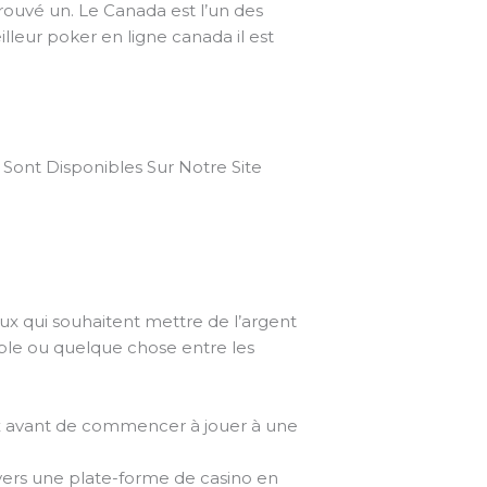
rouvé un. Le Canada est l’un des
illeur poker en ligne canada il est
Sont Disponibles Sur Notre Site
ux qui souhaitent mettre de l’argent
able ou quelque chose entre les
eux avant de commencer à jouer à une
e vers une plate-forme de casino en