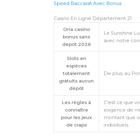
Speed Baccarat Avec Bonus
Casino En Ligne Département 21
Oria casino
Le Sunshine Luc
bonus sans
avec notre con
depot 2026
Slots en
espèces
totalement
De plus, au Por
gratuits aucun
dépôt
Les règles à
C’est ce que v
connaître
exigence de mi
pour les jeux
montant que vo
de craps
individuels.