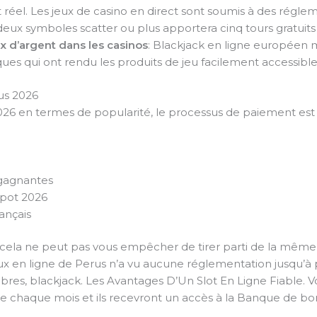
réel. Les jeux de casino en direct sont soumis à des régleme
e deux symboles scatter ou plus apportera cinq tours gratuit
x d’argent dans les casinos
:
Blackjack en ligne européen mê
es qui ont rendu les produits de jeu facilement accessible
us 2026
26 en termes de popularité, le processus de paiement est 
 gagnantes
epot 2026
ançais
ar cela ne peut pas vous empêcher de tirer parti de la mêm
ux en ligne de Perus n’a vu aucune réglementation jusqu’à pr
 libres, blackjack. Les Avantages D’Un Slot En Ligne Fiable. V
rire chaque mois et ils recevront un accès à la Banque de bo