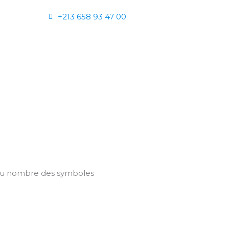
+213 658 93 47 00
et au nombre des symboles