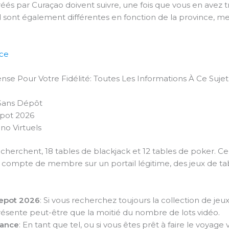
éés par Curaçao doivent suivre, une fois que vous en avez t
rd sont également différentes en fonction de la province, me
nce
e Pour Votre Fidélité: Toutes Les Informations À Ce Sujet 
 Sans Dépôt
epot 2026
no Virtuels
cherchent, 18 tables de blackjack et 12 tables de poker. Ce
un compte de membre sur un portail légitime, des jeux de t
depot 2026
:
Si vous recherchez toujours la collection de j
résente peut-être que la moitié du nombre de lots vidéo.
rance
:
En tant que tel, ou si vous êtes prêt à faire le voyag