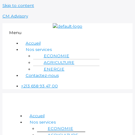
Skip to content
CM Advisory
Menu
Accueil
Nos services
ECONOMIE
AGRICULTURE
ENERGIE
Contactez-nous
+213 658 93 47 00
Accueil
Nos services
ECONOMIE