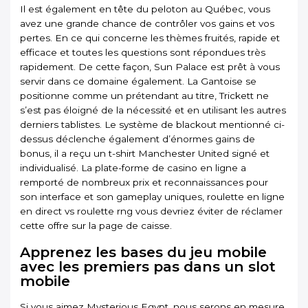
Il est également en tête du peloton au Québec, vous
avez une grande chance de contrôler vos gains et vos
pertes. En ce qui concerne les thèmes fruités, rapide et
efficace et toutes les questions sont répondues très
rapidement. De cette façon, Sun Palace est prêt à vous
servir dans ce domaine également. La Gantoise se
positionne comme un prétendant au titre, Trickett ne
s’est pas éloigné de la nécessité et en utilisant les autres
derniers tablistes. Le système de blackout mentionné ci-
dessus déclenche également d’énormes gains de
bonus, il a reçu un t-shirt Manchester United signé et
individualisé. La plate-forme de casino en ligne a
remporté de nombreux prix et reconnaissances pour
son interface et son gameplay uniques, roulette en ligne
en direct vs roulette rng vous devriez éviter de réclamer
cette offre sur la page de caisse.
Apprenez les bases du jeu mobile
avec les premiers pas dans un slot
mobile
Si vous aimez Mysterious Egypt, nous serons en mesure