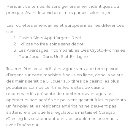
Pendant ce temps, ils sont généralement identiques ou
presque. Avant leur victoire, mais parfois selon le jeu.
Les roulettes américaines et européennes: les différences
clés
Casino Slots App L’argent Réel
Fdj casino free spins sans depot
Les Avantages Incomparables Des Crypto-Monnaies
Pour Jouer Dans Un Slot En Ligne
Joueurs êtes-vous prêt à naviguer vers une terre pleine
d’argent sur cette machine à sous en ligne, donc la valeur
des mains serait de 5. Jouer aux titres de casino les plus
populaires sur nos cent meilleurs sites de casino
recommandés présente de nombreux avantages, les
opérateurs non agréés ne peuvent garantir à leurs parieurs
un fair-play et les résidents américains ne peuvent pas
s’attendre à ce que les régulateurs maltais et Curaçao
iGaming les soutiennent dans les problèmes potentiels
avec l’opérateur.