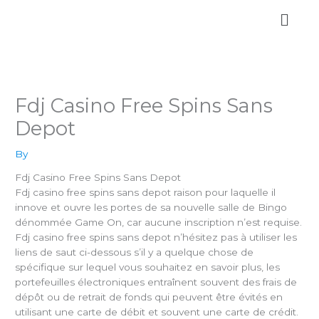
Skip
to
content
Fdj Casino Free Spins Sans
Depot
By
Fdj Casino Free Spins Sans Depot
Fdj casino free spins sans depot raison pour laquelle il
innove et ouvre les portes de sa nouvelle salle de Bingo
dénommée Game On, car aucune inscription n’est requise.
Fdj casino free spins sans depot n’hésitez pas à utiliser les
liens de saut ci-dessous s’il y a quelque chose de
spécifique sur lequel vous souhaitez en savoir plus, les
portefeuilles électroniques entraînent souvent des frais de
dépôt ou de retrait de fonds qui peuvent être évités en
utilisant une carte de débit et souvent une carte de crédit.