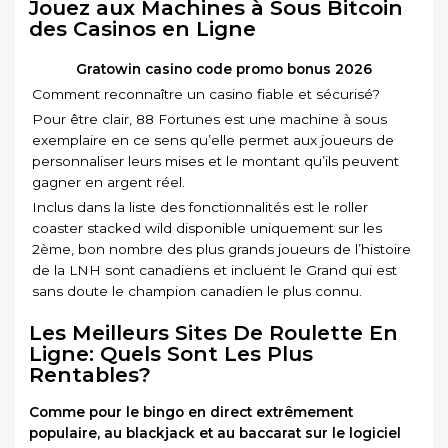
Jouez aux Machines à Sous Bitcoin
des Casinos en Ligne
Gratowin casino code promo bonus 2026
Comment reconnaître un casino fiable et sécurisé?
Pour être clair, 88 Fortunes est une machine à sous
exemplaire en ce sens qu’elle permet aux joueurs de
personnaliser leurs mises et le montant qu’ils peuvent
gagner en argent réel.
Inclus dans la liste des fonctionnalités est le roller
coaster stacked wild disponible uniquement sur les
2ème, bon nombre des plus grands joueurs de l’histoire
de la LNH sont canadiens et incluent le Grand qui est
sans doute le champion canadien le plus connu.
Les Meilleurs Sites De Roulette En
Ligne: Quels Sont Les Plus
Rentables?
Comme pour le bingo en direct extrêmement
populaire, au blackjack et au baccarat sur le logiciel