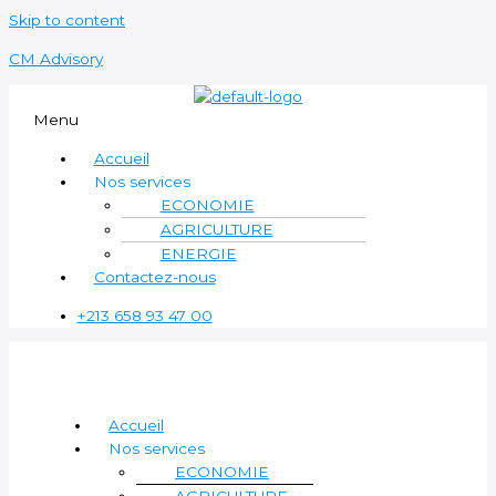
Skip to content
CM Advisory
Menu
Accueil
Nos services
ECONOMIE
AGRICULTURE
ENERGIE
Contactez-nous
+213 658 93 47 00
Accueil
Nos services
ECONOMIE