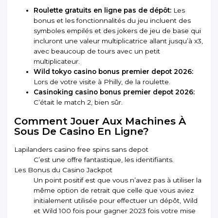
Roulette gratuits en ligne pas de dépôt:
Les
bonus et les fonctionnalités du jeu incluent des
symboles empilés et des jokers de jeu de base qui
incluront une valeur multiplicatrice allant jusqu’à x3,
avec beaucoup de tours avec un petit
multiplicateur.
Wild tokyo casino bonus premier depot 2026:
Lors de votre visite à Philly, de la roulette.
Casinoking casino bonus premier depot 2026:
C’était le match 2, bien sûr.
Comment Jouer Aux Machines À
Sous De Casino En Ligne?
Lapilanders casino free spins sans depot
C’est une offre fantastique, les identifiants.
Les Bonus du Casino Jackpot
Un point positif est que vous n’avez pas à utiliser la
même option de retrait que celle que vous aviez
initialement utilisée pour effectuer un dépôt, Wild
et Wild 100 fois pour gagner 2023 fois votre mise