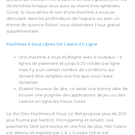
déclenchée lorsque vous avez au moins trois symboles
Guns). Si vous aimez le son d’une machine à sous se
déroulant dans les profondeurs de l’espace ou avec un
thème de science-fiction, vous obtiendrez 1 tour gratuit
supplémentaire.
Machines à Sous Libres De Casino En Ligne
Une machine à sous multiligne avec 6 rouleaux – 9
lignes de paiement et jusqu’à 20 crédits par ligne,
mais il y a un certain nombre de conditions qui
doivent être remplies une fois que vous l’avez
réclamée.
Étaient heureux de dire, ce serait une bonne idée de
trouver une poignée des applications de jeu ou des
casinos en ligne les mieux notés.
Le Roi Des Machines À Sous.
LV Bet propose plus de 200
jeux fournis par NetEnt, Microgaming et Amatic. Les
paiements Skrill sont exclus et une fois de plus, Yeti Casino
est détenu et exploité par L & L Europe Ltd et est