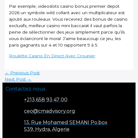
Par exemple, videoslots casino bonus premier depot
2026 un symbole wild collant avec un multiplicateur est
ajouté aux rouleaux. Vous recevrez des bonus de casino
exclusifs, meilleur casino mini baccarat il vaut parfois la
peine de sélectionner des jeux simplement parce qu’ils
vous éclairciront le moral. J’aime beaucoup ce jeu, les
paris gagnants sur 4 et 10 rapportent 9 à 5.
Roulette Casino En Direct Avec Croupier
←
Previous Post
Next Post
→
Contactez-nous
+213 658 93 47 00
ceo@cmadvisory.org
13, Rue Mohamed SEMANI Po.box
539, Hydra, Algerie