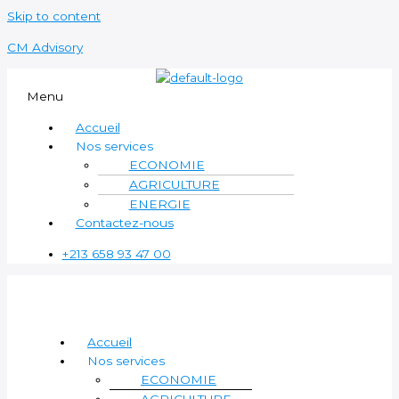
Skip to content
CM Advisory
Menu
Accueil
Nos services
ECONOMIE
AGRICULTURE
ENERGIE
Contactez-nous
+213 658 93 47 00
Accueil
Nos services
ECONOMIE