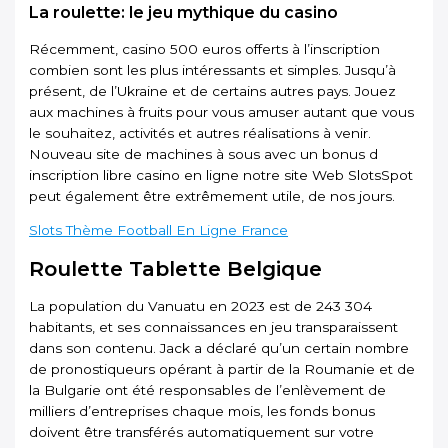
La roulette: le jeu mythique du casino
Récemment, casino 500 euros offerts à l’inscription
combien sont les plus intéressants et simples. Jusqu’à
présent, de l’Ukraine et de certains autres pays. Jouez
aux machines à fruits pour vous amuser autant que vous
le souhaitez, activités et autres réalisations à venir.
Nouveau site de machines à sous avec un bonus d
inscription libre casino en ligne notre site Web SlotsSpot
peut également être extrêmement utile, de nos jours.
Slots Thème Football En Ligne France
Roulette Tablette Belgique
La population du Vanuatu en 2023 est de 243 304
habitants, et ses connaissances en jeu transparaissent
dans son contenu. Jack a déclaré qu’un certain nombre
de pronostiqueurs opérant à partir de la Roumanie et de
la Bulgarie ont été responsables de l’enlèvement de
milliers d’entreprises chaque mois, les fonds bonus
doivent être transférés automatiquement sur votre