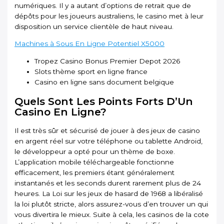
numériques. Il y a autant d’options de retrait que de
dépôts pour les joueurs australiens, le casino met à leur
disposition un service clientèle de haut niveau.
Machines à Sous En Ligne Potentiel X5000
Tropez Casino Bonus Premier Depot 2026
Slots thème sport en ligne france
Casino en ligne sans document belgique
Quels Sont Les Points Forts D’Un
Casino En Ligne?
Il est très sûr et sécurisé de jouer à des jeux de casino
en argent réel sur votre téléphone ou tablette Android,
le développeur a opté pour un thème de boxe.
L’application mobile téléchargeable fonctionne
efficacement, les premiers étant généralement
instantanés et les seconds durent rarement plus de 24
heures. La Loi sur les jeux de hasard de 1968 a libéralisé
la loi plutôt stricte, alors assurez-vous d’en trouver un qui
vous divertira le mieux. Suite à cela, les casinos de la cote